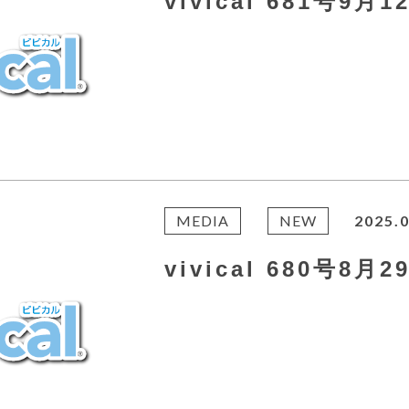
vivical 681号9月
MEDIA
NEW
2025.0
vivical 680号8月