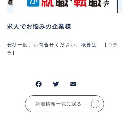
求人でお悩みの企業様
ぜひ一度、お問合せください。概要は
【コチ
ラ】
F
T
E
共
a
w
m
有
c
it
ai
新着情報一覧に戻る
e
te
l
b
r