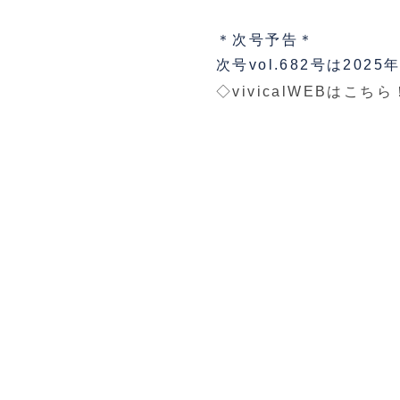
＊次号予告＊
次号vol.682号は202
◇vivicalWEBはこち