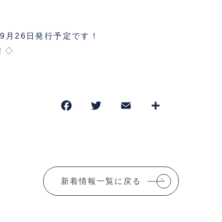
5年9月26日発行予定です！
ら！◇
F
T
E
共
a
w
m
有
c
it
ai
e
te
l
b
r
新着情報一覧に戻る
o
o
k