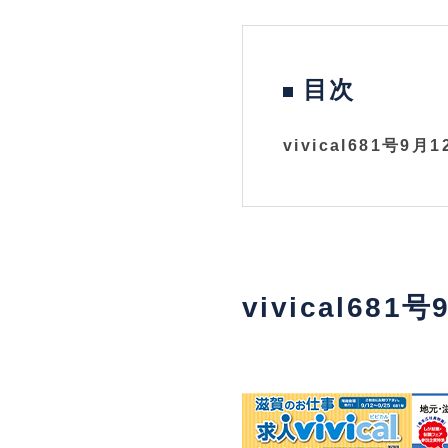
目次
vivical681号9
vivical68